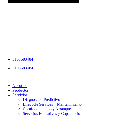
3108683484
3108683484
Nosotros
Productos
Servicios
Diagnóstico Predictivo
Lifecycle Services – Mantenimiento
Comisionamiento y Arranque
Servicios Educativos y Capacitación