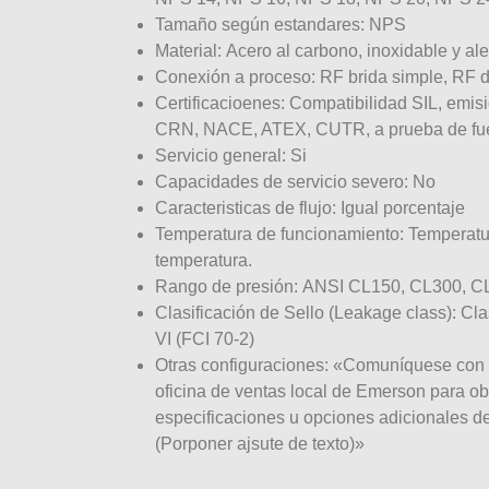
Tamaño según estandares: NPS
Material: Acero al carbono, inoxidable y a
Conexión a proceso: RF brida simple, RF do
Certificacioenes: Compatibilidad SIL, emis
CRN, NACE, ATEX, CUTR, a prueba de fuego
Servicio general: Si
Capacidades de servicio severo: No
Caracteristicas de flujo: Igual porcentaje
Temperatura de funcionamiento: Temperatur
temperatura.
Rango de presión: ANSI CL150, CL300, C
Clasificación de Sello (Leakage class): Cla
VI (FCI 70-2)
Otras configuraciones: «Comuníquese con 
oficina de ventas local de Emerson para ob
especificaciones u opciones adicionales de
(Porponer ajsute de texto)»