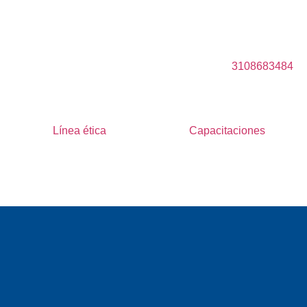
3108683484
Línea ética
Capacitaciones