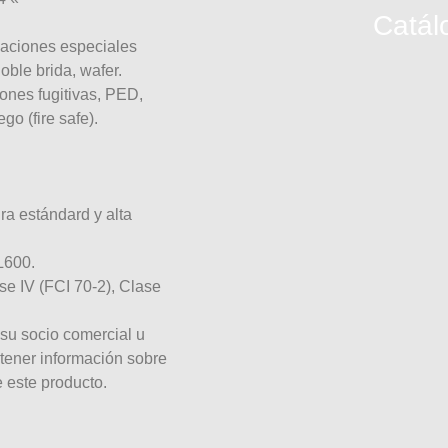
Catál
leaciones especiales
ble brida, wafer.
iones fugitivas, PED,
 (fire safe).
a estándard y alta
L600.
se IV (FCI 70-2), Clase
su socio comercial u
tener información sobre
 este producto.