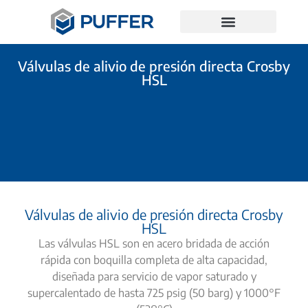
Válvulas de alivio de presión directa Crosby
HSL
Válvulas de alivio de presión directa Crosby
HSL
Las válvulas HSL son en acero bridada de acción
rápida con boquilla completa de alta capacidad,
diseñada para servicio de vapor saturado y
supercalentado de hasta 725 psig (50 barg) y 1000°F