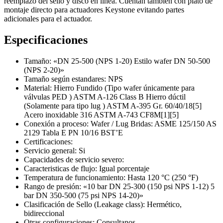
reemplazo del sello y disco en línea. Cuentan también con plato de
montaje directo para actuadores Keystone evitando partes
adicionales para el actuador.
Especificaciones
Tamaño: «DN 25-500 (NPS 1-20) Estilo wafer DN 50-500
(NPS 2-20)»
Tamaño según estandares: NPS
Material: Hierro Fundido (Tipo wafer únicamente para
válvulas PED ) ASTM A-126 Class B Hierro dúctil
(Solamente para tipo lug ) ASTM A-395 Gr. 60/40/18[5]
Acero inoxidable 316 ASTM A-743 CF8M[1][5]
Conexión a proceso: Wafer / Lug Bridas: ASME 125/150 AS
2129 Tabla E PN 10/16 BST’E
Certificaciones:
Servicio general: Si
Capacidades de servicio severo:
Caracteristicas de flujo: Igual porcentaje
Temperatura de funcionamiento: Hasta 120 °C (250 °F)
Rango de presión: «10 bar DN 25-300 (150 psi NPS 1-12) 5
bar DN 350-500 (75 psi NPS 14-20)»
Clasificación de Sello (Leakage class): Hermético,
bidireccional
Otras configuraciones: Consultanos