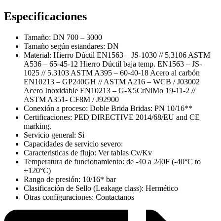
Especificaciones
Tamaño: DN 700 – 3000
Tamaño según estandares: DN
Material: Hierro Dúctil EN1563 – JS-1030 // 5.3106 ASTM
A536 – 65-45-12 Hierro Dúctil baja temp. EN1563 – JS-
1025 // 5.3103 ASTM A395 – 60-40-18 Acero al carbón
EN10213 – GP240GH // ASTM A216 – WCB / J03002
Acero Inoxidable EN10213 – G-X5CrNiMo 19-11-2 //
ASTM A351- CF8M / J92900
Conexión a proceso: Doble Brida Bridas: PN 10/16**
Certificaciones: PED DIRECTIVE 2014/68/EU and CE
marking.
Servicio general: Si
Capacidades de servicio severo:
Caracteristicas de flujo: Ver tablas Cv/Kv
Temperatura de funcionamiento: de -40 a 240F (-40°C to
+120°C)
Rango de presión: 10/16* bar
Clasificación de Sello (Leakage class): Hermético
Otras configuraciones: Contactanos