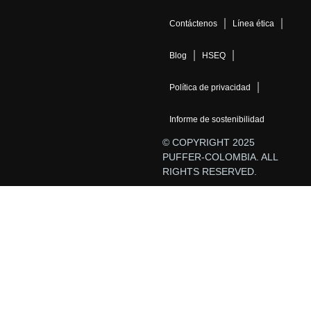
Contáctenos
Línea ética
Blog
HSEQ
Política de privacidad
Informe de sostenibilidad
© COPYRIGHT 2025
PUFFER-COLOMBIA. ALL
RIGHTS RESERVED.
PUFFER COLOMBIA
Este
HYTORK XL Actuador Neumático piñón y cremallera
está diseñado para cumplir con tus necesidades.
Si tienes alguna consulta técnica o requieres más información,
no dudes en contactarnos.
Estamos aquí para ayudarte.
Abrir chat