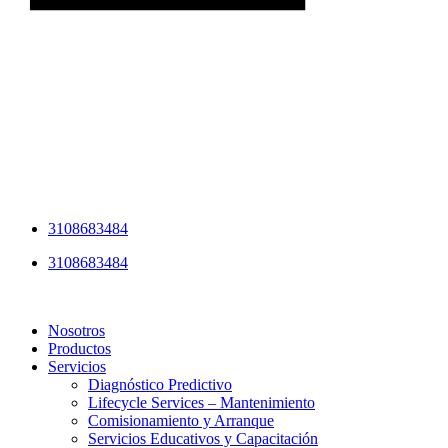
3108683484
3108683484
Nosotros
Productos
Servicios
Diagnóstico Predictivo
Lifecycle Services – Mantenimiento
Comisionamiento y Arranque
Servicios Educativos y Capacitación