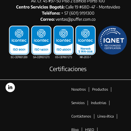
Av. Cr. 45 #97-50 Piso 2 Edificio Porto 100
Centro Servicios Bogotá:
Calle 19 #68D-47 - Montevideo
Teléfono:
+ 57 (601) 9191300
Correo:
ventas@puffer.com.co
Certificaciones
Nosotros
Productos
Servicios
Industrias
Contáctenos
Línea ética
Blog
HSEQ