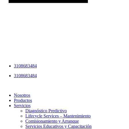
3108683484
3108683484
Nosotros
Productos
Servicios
Diagnóstico Predictivo
Lifecycle Services – Mantenimiento
Comisionamiento y Arranque
Servicios Educativos y Capacitación