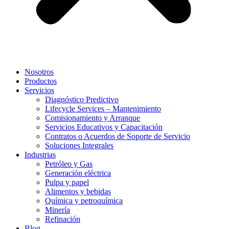
Nosotros
Productos
Servicios
Diagnóstico Predictivo
Lifecycle Services – Mantenimiento
Comisionamiento y Arranque
Servicios Educativos y Capacitación
Contratos o Acuerdos de Soporte de Servicio
Soluciones Integrales
Industrias
Petróleo y Gas
Generación eléctrica
Pulpa y papel
Alimentos y bebidas
Química y petroquímica
Minería
Refinación
Blog